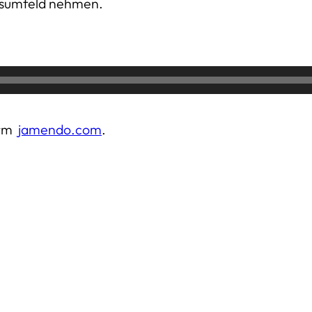
nsumfeld nehmen.
orm
jamendo.com
.